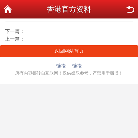
香港官方资料
下一篇：
上一篇：
返回网站首页
链接
链接
所有内容都转自互联网！仅供娱乐参考，严禁用于赌博！