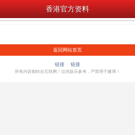
香港官方资料
返回网站首页
链接
链接
所有内容都转自互联网！仅供娱乐参考，严禁用于赌博！