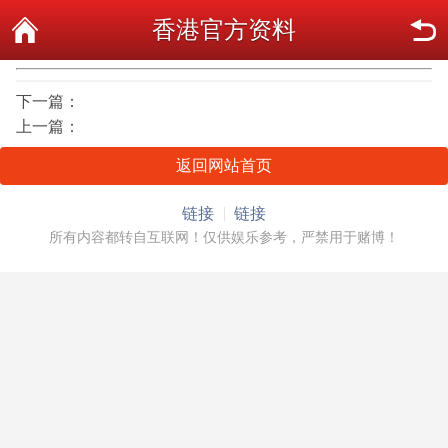
香港官方资料
下一篇：
上一篇：
返回网站首页
链接
链接
所有内容都转自互联网！仅供娱乐参考，严禁用于赌博！