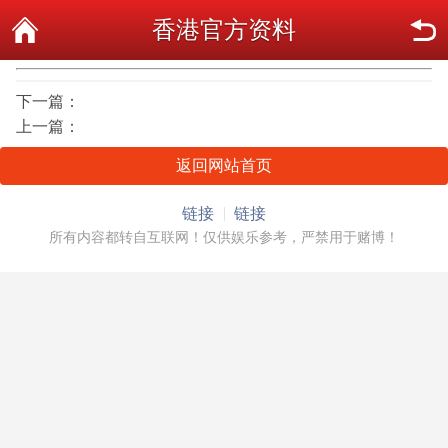
香港官方资料
下一篇：
上一篇：
返回网站首页
链接
链接
所有内容都转自互联网！仅供娱乐参考，严禁用于赌博！