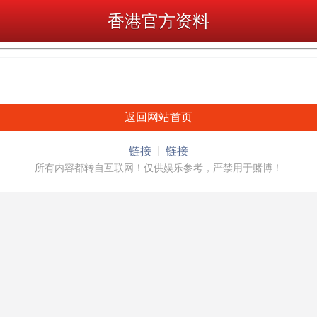
香港官方资料
返回网站首页
链接
链接
所有内容都转自互联网！仅供娱乐参考，严禁用于赌博！