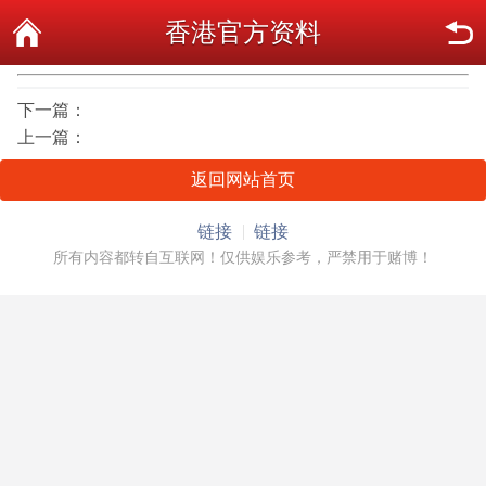
香港官方资料
下一篇：
上一篇：
返回网站首页
链接
链接
所有内容都转自互联网！仅供娱乐参考，严禁用于赌博！