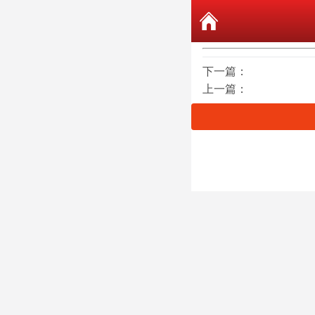
下一篇：
上一篇：