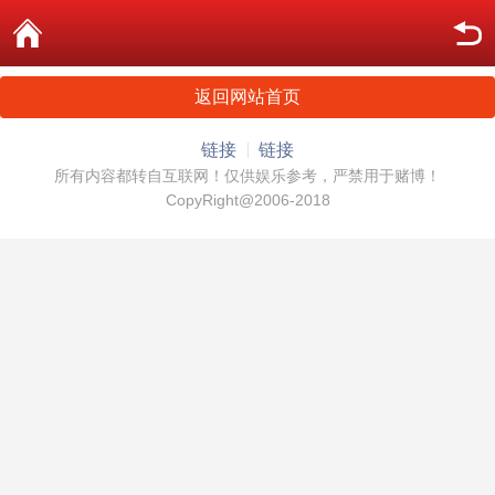
返回网站首页
链接
链接
所有内容都转自互联网！仅供娱乐参考，严禁用于赌博！
CopyRight@2006-2018