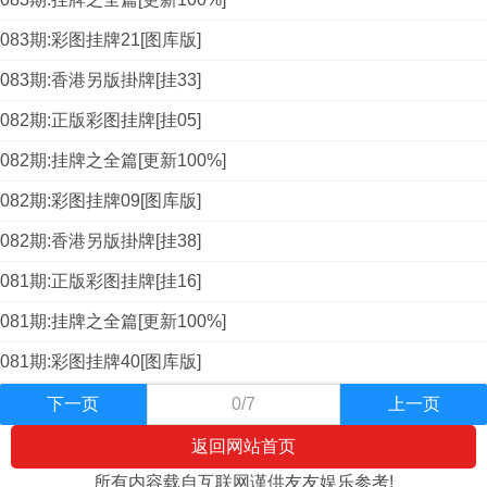
083期:彩图挂牌21[图库版]
083期:香港另版掛牌[挂33]
082期:正版彩图挂牌[挂05]
082期:挂牌之全篇[更新100%]
082期:彩图挂牌09[图库版]
082期:香港另版掛牌[挂38]
081期:正版彩图挂牌[挂16]
081期:挂牌之全篇[更新100%]
081期:彩图挂牌40[图库版]
下一页
0/7
上一页
返回网站首页
所有内容载自互联网谨供友友娱乐参考!