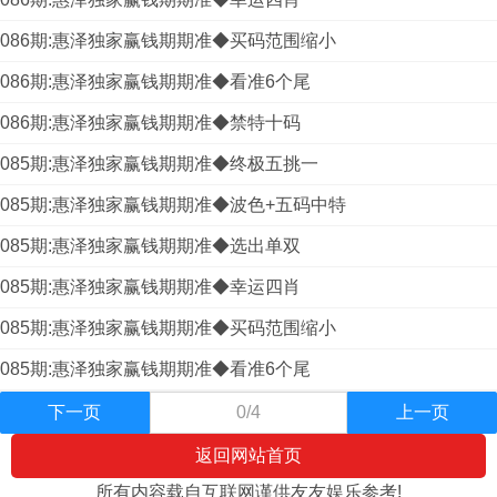
086期:惠泽独家赢钱期期准◆买码范围缩小
086期:惠泽独家赢钱期期准◆看准6个尾
086期:惠泽独家赢钱期期准◆禁特十码
085期:惠泽独家赢钱期期准◆终极五挑一
085期:惠泽独家赢钱期期准◆波色+五码中特
085期:惠泽独家赢钱期期准◆选出单双
085期:惠泽独家赢钱期期准◆幸运四肖
085期:惠泽独家赢钱期期准◆买码范围缩小
085期:惠泽独家赢钱期期准◆看准6个尾
下一页
0/4
上一页
返回网站首页
所有内容载自互联网谨供友友娱乐参考!