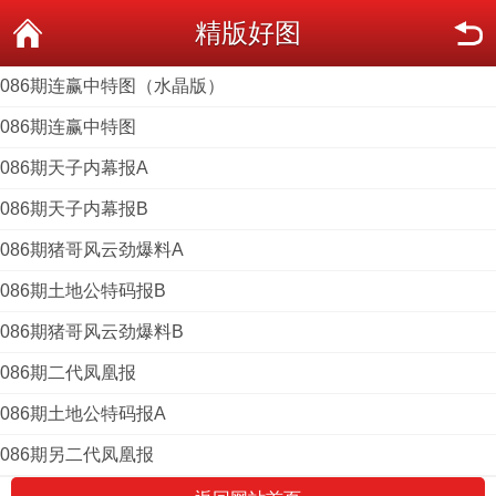
精版好图
086期连赢中特图（水晶版）
086期连赢中特图
086期天子内幕报A
086期天子内幕报B
086期猪哥风云劲爆料A
086期土地公特码报B
086期猪哥风云劲爆料B
086期二代凤凰报
086期土地公特码报A
086期另二代凤凰报