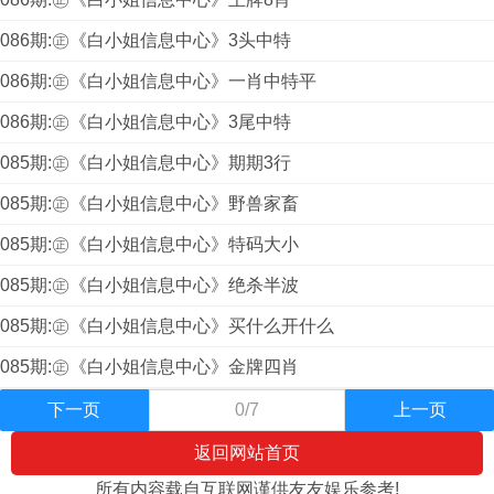
086期:㊣《白小姐信息中心》3头中特
086期:㊣《白小姐信息中心》一肖中特平
086期:㊣《白小姐信息中心》3尾中特
085期:㊣《白小姐信息中心》期期3行
085期:㊣《白小姐信息中心》野兽家畜
085期:㊣《白小姐信息中心》特码大小
085期:㊣《白小姐信息中心》绝杀半波
085期:㊣《白小姐信息中心》买什么开什么
085期:㊣《白小姐信息中心》金牌四肖
下一页
0/7
上一页
返回网站首页
所有内容载自互联网谨供友友娱乐参考!