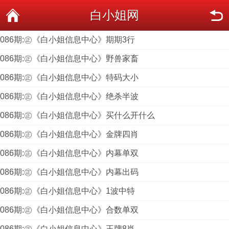
白小姐网
086期:㊣《白小姐信息中心》期期3行
086期:㊣《白小姐信息中心》野兽家畜
086期:㊣《白小姐信息中心》特码大小
086期:㊣《白小姐信息中心》绝杀半波
086期:㊣《白小姐信息中心》买什么开什么
086期:㊣《白小姐信息中心》金牌四肖
086期:㊣《白小姐信息中心》内幕单双
086期:㊣《白小姐信息中心》内幕出码
086期:㊣《白小姐信息中心》1波中特
086期:㊣《白小姐信息中心》合数单双
086期:㊣《白小姐信息中心》王牌8肖