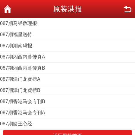
原装港报
087期马经数理报
087期福星送特
087期湖南码报
087期湘西内幕传真A
087期湘西内幕传真B
087期津门龙虎榜A
087期津门龙虎榜B
087期香港马会专刊B
087期香港马会专刊A
087期赌王心经