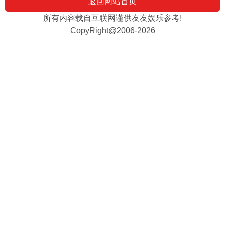
返回网站首页
所有内容载自互联网谨供友友娱乐参考!
CopyRight@2006-2026