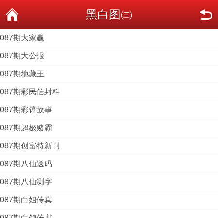
黑白图㈢
087期大家赢
087期大公报
087期地藏王
087期彩民信封料
087期彩锋故事
087期超极赌霸
087期创富特新刊
087期八仙送码
087期八仙测字
087期白姐传真
087期白鸽传书