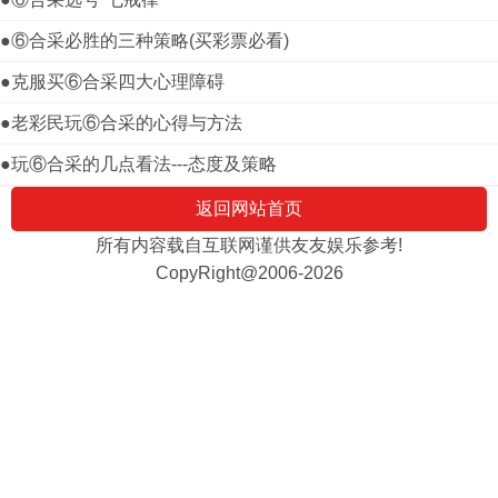
●⑥合采必胜的三种策略(买彩票必看)
●克服买⑥合采四大心理障碍
●老彩民玩⑥合采的心得与方法
●玩⑥合采的几点看法---态度及策略
返回网站首页
所有内容载自互联网谨供友友娱乐参考!
CopyRight@2006-2026