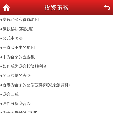
投资策略
●赢钱经验和输钱原因
●赢钱秘诀(实践篇)
●公式中奖法
●一直买不中的原因
●中⑥合采的五要数
●如何成为⑥合投资胜利者
●問題賭博的表徵
●香港⑥合采的富翁定律(獨家原創資料)
●⑥合三戒
●理性分析⑥合采
●⑥合采选号“七戒律”