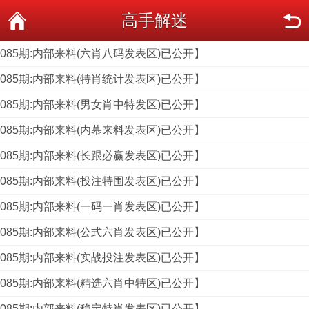
高手解迷
085期:内部来料(六肖八码发表区)已公开】
085期:内部来料(特肖统计发表区)已公开】
085期:内部来料(男女肖中特发区)已公开】
085期:内部来料(内幕来料发表区)已公开】
085期:内部来料(长跟必赢发表区)已公开】
085期:内部来料(投注特围发表区)已公开】
085期:内部来料(一码一肖发表区)已公开】
085期:内部来料(公式六肖发表区)已公开】
085期:内部来料(实战投注发表区)已公开】
085期:内部来料(精选六肖中特区)已公开】
085期:内部来料(稳定特肖发表区)已公开】