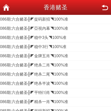
香港赌圣
086期:六合赌圣╬◤捉码新招◥100%准
086期:六合赌圣╬◤亞視內幕◥100%准
086期:六合赌圣╬◤稳中3头◥100%准
086期:六合赌圣╬◤稳中3行◥100%准
086期:六合赌圣╬◤金牌五肖◥100%准
086期:六合赌圣╬◤绝杀二肖◥100%准
086期:六合赌圣╬◤绝杀二尾◥100%准
086期:六合赌圣╬◤绝杀半波◥100%准
086期:六合赌圣╬◤平特⑴肖◥100%准
086期:六合赌圣╬◤精杀一肖◥100%准
085期:六合赌圣╬◤捉码新招◥100%准