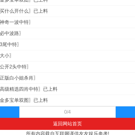
〖买什么开什么〗已上料
〖神奇一波中特〗
〖必中波路〗
〖3尾中特〗
〖大小〗
〖公开2头中特〗
〖正版白小姐杀肖〗
→〖高级精选四肖中特〗已上料
〖金多宝单双图〗已上料
0/4
返回网站首页
所有内容载自互联网谨供友友娱乐参考!