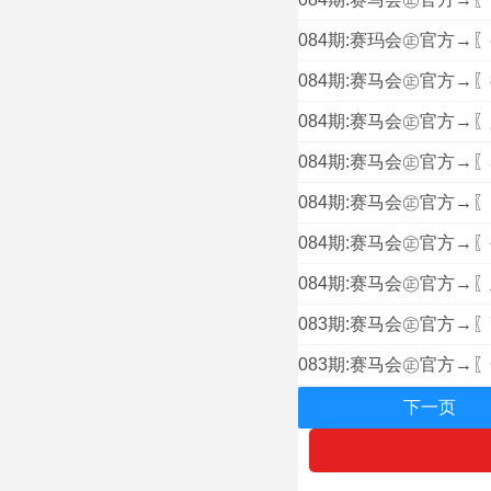
084期:赛玛会㊣官方→
084期:赛马会㊣官方→
084期:赛马会㊣官方→
084期:赛马会㊣官方→
084期:赛马会㊣官方→
084期:赛马会㊣官方→
084期:赛马会㊣官方→
083期:赛马会㊣官方
083期:赛马会㊣官方→
下一页