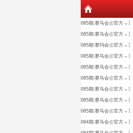
085期:赛马会㊣官方
085期:赛马会㊣官方→
085期:赛玛会㊣官方→
085期:赛马会㊣官方→
085期:赛马会㊣官方→
085期:赛马会㊣官方→
085期:赛马会㊣官方→
085期:赛马会㊣官方→
085期:赛马会㊣官方→
084期:赛马会㊣官方
084期:赛马会㊣官方→