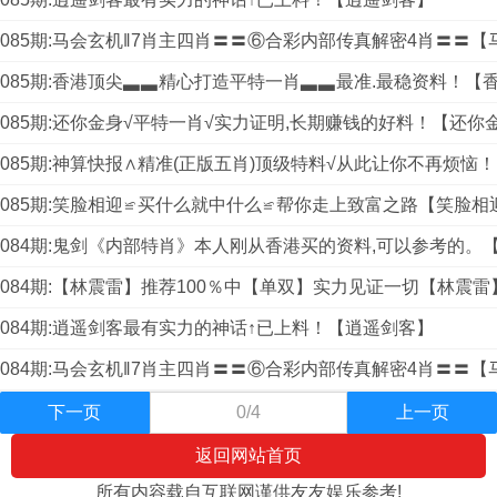
085期:马会玄机‖7肖主四肖〓〓⑥合彩内部传真解密4肖〓〓【
085期:香港顶尖▃▃精心打造平特一肖▃▃最准.最稳资料！【
085期:还你金身√平特一肖√实力证明,长期赚钱的好料！【还你
085期:神算快报∧精准(正版五肖)顶级特料√从此让你不再烦恼
085期:笑脸相迎≌买什么就中什么≌帮你走上致富之路【笑脸相
084期:鬼剑《内部特肖》本人刚从香港买的资料,可以参考的。
084期:【林震雷】推荐100％中【单双】实力见证一切【林震雷
084期:逍遥剑客最有实力的神话↑已上料！【逍遥剑客】
084期:马会玄机‖7肖主四肖〓〓⑥合彩内部传真解密4肖〓〓【
下一页
0/4
上一页
返回网站首页
所有内容载自互联网谨供友友娱乐参考!