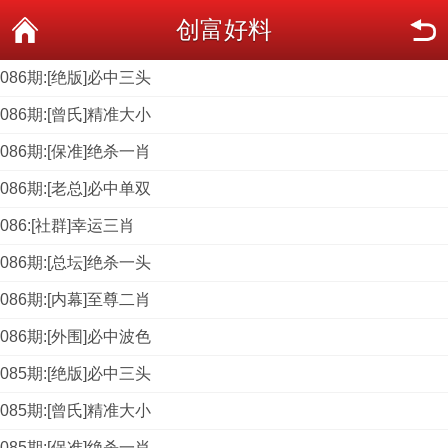
创富好料
086期:[绝版]必中三头
086期:[曾氏]精准大小
086期:[保准]绝杀一肖
086期:[老总]必中单双
086:[社群]幸运三肖
086期:[总坛]绝杀一头
086期:[内幕]至尊二肖
086期:[外围]必中波色
085期:[绝版]必中三头
085期:[曾氏]精准大小
085期:[保准]绝杀一肖