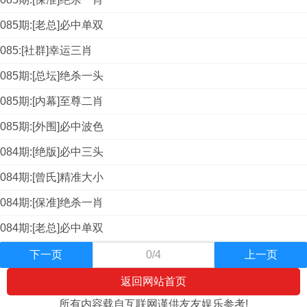
085期:[老总]必中单双
085:[社群]幸运三肖
085期:[总坛]绝杀一头
085期:[内幕]至尊二肖
085期:[外围]必中波色
084期:[绝版]必中三头
084期:[曾氏]精准大小
084期:[保准]绝杀一肖
084期:[老总]必中单双
下一页
0/4
上一页
返回网站首页
所有内容载自互联网谨供友友娱乐参考!