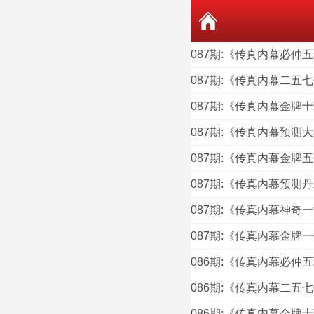
087期:《传真内幕必仲
087期:《传真内幕二五
087期:《传真内幕金牌
087期:《传真内幕预测
087期:《传真内幕金牌
087期:《传真内幕预测
087期:《传真内幕神奇
087期:《传真内幕金牌
086期:《传真内幕必仲
086期:《传真内幕二五
086期:《传真内幕金牌