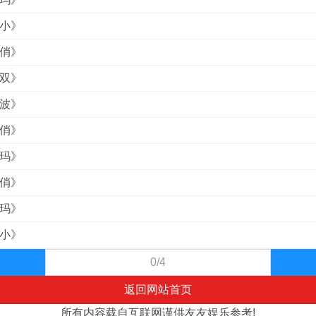
大小》
五俏》
丹双》
一波》
一俏》
五玛》
七俏》
十玛》
大小》
0/4
返回网站首页
所有内容载自互联网谨供友友娱乐参考!