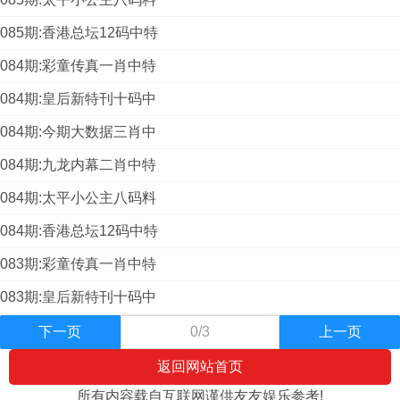
085期:香港总坛12码中特
084期:彩童传真一肖中特
084期:皇后新特刊十码中
084期:今期大数据三肖中
084期:九龙内幕二肖中特
084期:太平小公主八码料
084期:香港总坛12码中特
083期:彩童传真一肖中特
083期:皇后新特刊十码中
下一页
0/3
上一页
返回网站首页
所有内容载自互联网谨供友友娱乐参考!