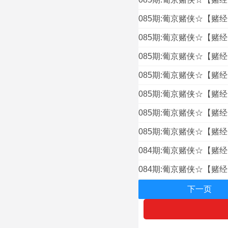
085期:葡京赌侠☆【赌
085期:葡京赌侠☆【赌
085期:葡京赌侠☆【赌
085期:葡京赌侠☆【赌
085期:葡京赌侠☆【赌
085期:葡京赌侠☆【赌
085期:葡京赌侠☆【赌
084期:葡京赌侠☆【赌
084期:葡京赌侠☆【赌
下一页