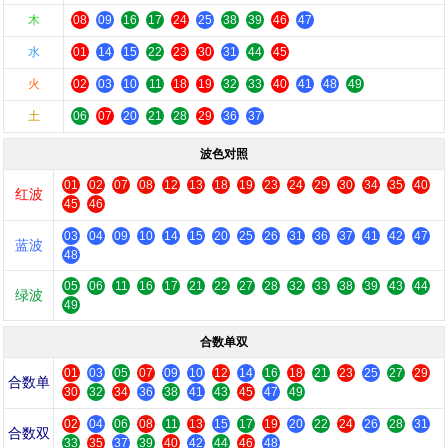
木
08
09
16
17
24
25
38
39
46
47
水
01
14
15
22
23
30
31
44
45
火
02
03
10
11
18
19
32
33
40
41
48
49
土
06
07
20
21
28
29
36
37
波色对照
01
02
07
08
12
13
18
19
23
24
29
30
34
35
40
红波
45
46
03
04
09
10
14
15
20
25
26
31
36
37
41
42
47
蓝波
48
05
06
11
16
17
21
22
27
28
32
33
38
39
43
44
绿波
49
合数单双
01
03
05
07
09
10
12
14
16
18
21
23
25
27
29
合数单
30
32
34
36
38
41
43
45
47
49
02
04
06
08
11
13
15
17
19
20
22
24
26
28
31
合数双
33
35
37
39
40
42
44
46
48