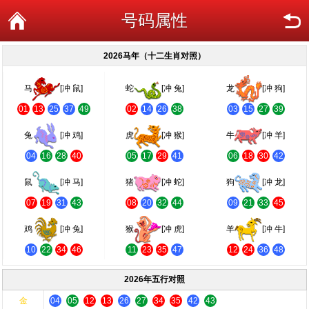
号码属性
2026马年（十二生肖对照）
马
[冲 鼠]
蛇
[冲 兔]
龙
[冲 狗]
01
13
25
37
49
02
14
26
38
03
15
27
39
兔
[冲 鸡]
虎
[冲 猴]
牛
[冲 羊]
04
16
28
40
05
17
29
41
06
18
30
42
鼠
[冲 马]
猪
[冲 蛇]
狗
[冲 龙]
07
19
31
43
08
20
32
44
09
21
33
45
鸡
[冲 兔]
猴
[冲 虎]
羊
[冲 牛]
10
22
34
46
11
23
35
47
12
24
36
48
2026年五行对照
金
04
05
12
13
26
27
34
35
42
43