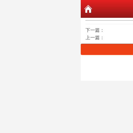
下一篇：
上一篇：