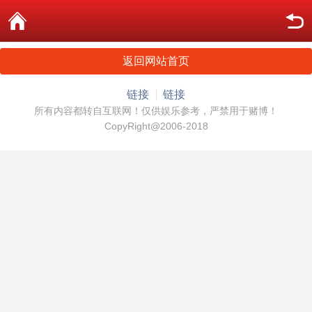
返回网站首页
链接
链接
所有内容都转自互联网！仅供娱乐参考，严禁用于赌博！
CopyRight@2006-2018