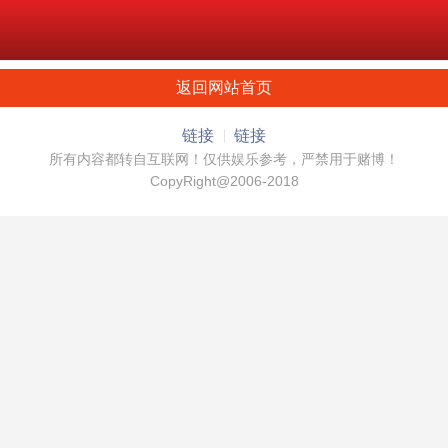
返回网站首页
链接
链接
所有内容都转自互联网！仅供娱乐参考，严禁用于赌博！
CopyRight@2006-2018